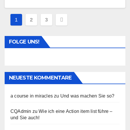
Beitragsnavigation
1
2
3
FOLGE UNS!
NEUESTE KOMMENTARE
a course in miracles
zu
Und was machen Sie so?
CQAdmin
zu
Wie ich eine Action item list führe –
und Sie auch!