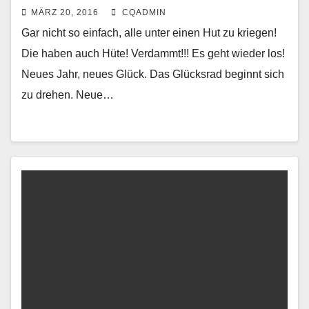
unter einen Hut! Die haben auch
MÄRZ 20, 2016
CQADMIN
Hüte!
Gar nicht so einfach, alle unter einen Hut zu kriegen!
Die haben auch Hüte! Verdammt!!! Es geht wieder los!
Neues Jahr, neues Glück. Das Glücksrad beginnt sich
zu drehen. Neue…